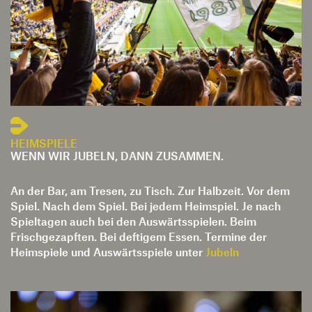
HEIMSPIELE
WENN WIR JUBELN, DANN ZUSAMMEN.
An der Bar, am Tresen, zu Tisch. Zur Halbzeit. Vor dem
Spiel. Nach dem Spiel. Bei jedem Heimspiel. Je nach
Spieltagen auch bei den Auswärtsspielen. Beim
Frischgezapften. Bei deftigem Essen. Termine der
Heimspiele und Auswärtsspiele unter
Jubeln